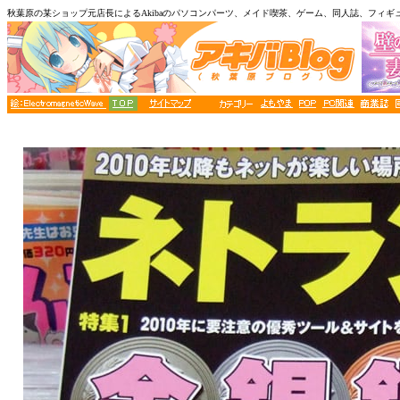
秋葉原の某ショップ元店長によるAkibaのパソコンパーツ、メイド喫茶、ゲーム、同人誌、フィギ