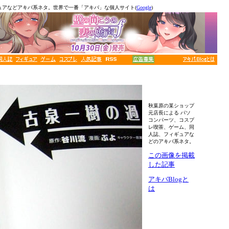
ュアなどアキバ系ネタ。世界で一番「アキバ」な個人サイト(
Google
)
秋葉原の某ショップ
元店長による パソ
コンパーツ、コスプ
レ喫茶、ゲーム、同
人誌、フィギュアな
どのアキバ系ネタ。
この画像を掲載
した記事
アキバBlogと
は