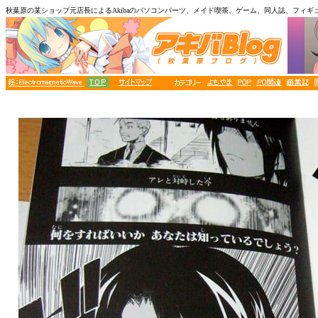
秋葉原の某ショップ元店長によるAkibaのパソコンパーツ、メイド喫茶、ゲーム、同人誌、フィギ