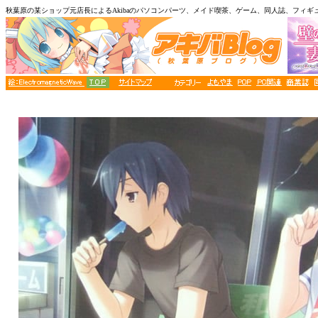
秋葉原の某ショップ元店長によるAkibaのパソコンパーツ、メイド喫茶、ゲーム、同人誌、フィギ