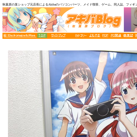
秋葉原の某ショップ元店長によるAkibaのパソコンパーツ、メイド喫茶、ゲーム、同人誌、フィギ