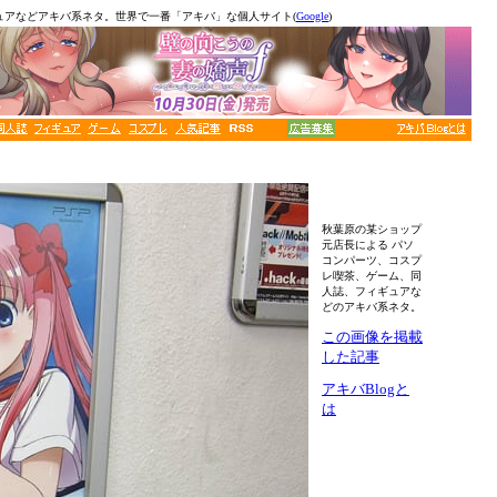
ュアなどアキバ系ネタ。世界で一番「アキバ」な個人サイト(
Google
)
秋葉原の某ショップ
元店長による パソ
コンパーツ、コスプ
レ喫茶、ゲーム、同
人誌、フィギュアな
どのアキバ系ネタ。
この画像を掲載
した記事
アキバBlogと
は