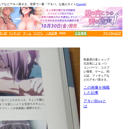
ュアなどアキバ系ネタ。世界で一番「アキバ」な個人サイト(
Google
)
秋葉原の某ショップ
元店長による パソ
コンパーツ、コスプ
レ喫茶、ゲーム、同
人誌、フィギュアな
どのアキバ系ネタ。
この画像を掲載
した記事
アキバBlogと
は