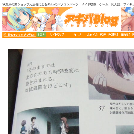
秋葉原の某ショップ元店長によるAkibaのパソコンパーツ、メイド喫茶、ゲーム、同人誌、フィギ