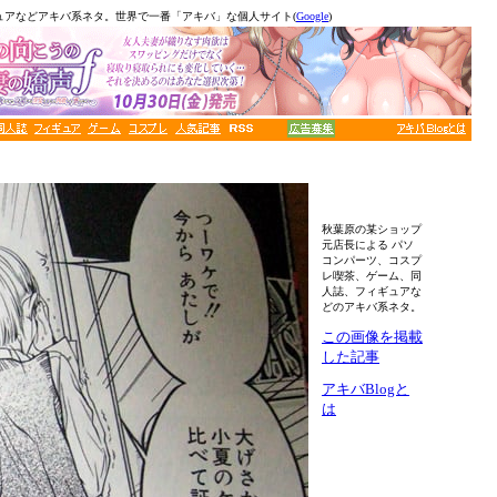
ュアなどアキバ系ネタ。世界で一番「アキバ」な個人サイト(
Google
)
秋葉原の某ショップ
元店長による パソ
コンパーツ、コスプ
レ喫茶、ゲーム、同
人誌、フィギュアな
どのアキバ系ネタ。
この画像を掲載
した記事
アキバBlogと
は