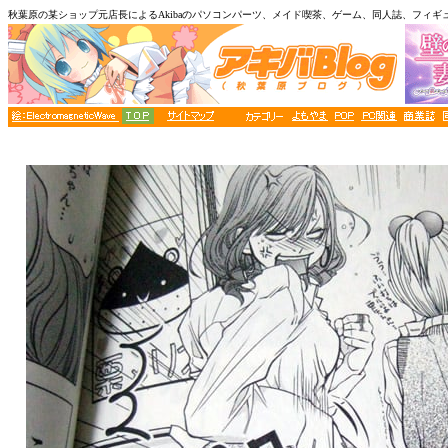
秋葉原の某ショップ元店長によるAkibaのパソコンパーツ、メイド喫茶、ゲーム、同人誌、フィギ