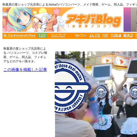
秋葉原の某ショップ元店長によるAkibaのパソコンパーツ、メイド喫茶、ゲーム、同人誌、フィギ
■メニュー
秋葉原の某ショップ元店長によ
る パソコンパーツ、コスプレ喫
茶、ゲーム、同人誌、フィギュ
アなどのアキバ系ネタ。
この画像を掲載した記事