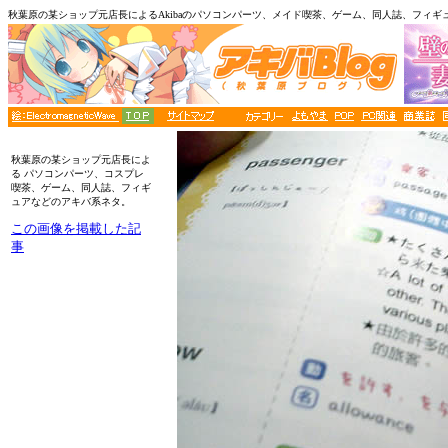
秋葉原の某ショップ元店長によるAkibaのパソコンパーツ、メイド喫茶、ゲーム、同人誌、フィギ
■メニュー
秋葉原の某ショップ元店長によ
る パソコンパーツ、コスプレ
喫茶、ゲーム、同人誌、フィギ
ュアなどのアキバ系ネタ。
この画像を掲載した記
事