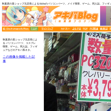
秋葉原の某ショップ元店長によるAkibaのパソコンパーツ、メイド喫茶、ゲーム、同人誌、フィギ
■メニュー
秋葉原の某ショップ元店長によ
る パソコンパーツ、コスプレ
喫茶、ゲーム、同人誌、フィギ
ュアなどのアキバ系ネタ。
この画像を掲載した記
事