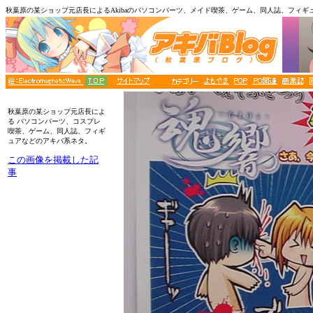
秋葉原の某ショップ元店長によるAkibaのパソコンパーツ、メイド喫茶、ゲーム、同人誌、フィギ
■メニュー
秋葉原の某ショップ元店長によ
る パソコンパーツ、コスプレ
喫茶、ゲーム、同人誌、フィギ
ュアなどのアキバ系ネタ。
この画像を掲載した記
事