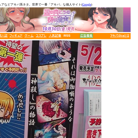
ュアなどアキバ系ネタ。世界で一番「アキバ」な個人サイト(
Google
)