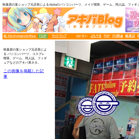
秋葉原の某ショップ元店長によるAkibaのパソコンパーツ、メイド喫茶、ゲーム、同人誌、フィギ
■メニュー
秋葉原の某ショップ元店長によ
る パソコンパーツ、コスプレ
喫茶、ゲーム、同人誌、フィギ
ュアなどのアキバ系ネタ。
この画像を掲載した記
事