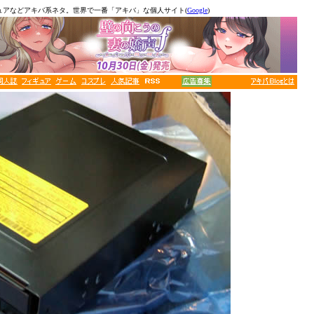
ュアなどアキバ系ネタ。世界で一番「アキバ」な個人サイト(
Google
)