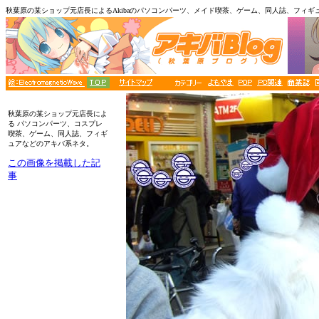
秋葉原の某ショップ元店長によるAkibaのパソコンパーツ、メイド喫茶、ゲーム、同人誌、フィギ
■メニュー
秋葉原の某ショップ元店長によ
る パソコンパーツ、コスプレ
喫茶、ゲーム、同人誌、フィギ
ュアなどのアキバ系ネタ。
この画像を掲載した記
事