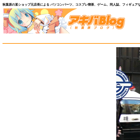
秋葉原の某ショップ元店長による パソコンパーツ、コスプレ喫茶、ゲーム、同人誌、フィギュア