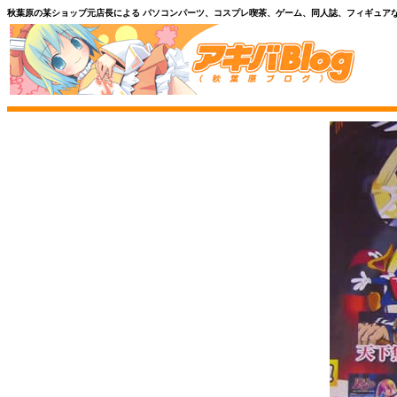
秋葉原の某ショップ元店長による パソコンパーツ、コスプレ喫茶、ゲーム、同人誌、フィギュア