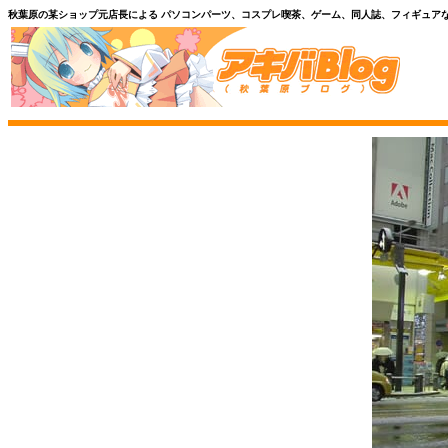
秋葉原の某ショップ元店長による パソコンパーツ、コスプレ喫茶、ゲーム、同人誌、フィギュア