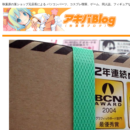
秋葉原の某ショップ元店長による パソコンパーツ、コスプレ喫茶、ゲーム、同人誌、フィギュア