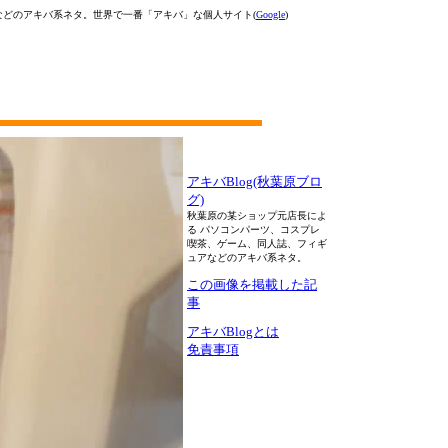
などのアキバ系ネタ。世界で一番「アキバ」な個人サイト(
Google
)
アキバBlog(秋葉原ブロ
グ)
秋葉原の某ショップ元店長によ
る パソコンパーツ、コスプレ
喫茶、ゲーム、同人誌、フィギ
ュアなどのアキバ系ネタ。
この画像を掲載した記
事
アキバBlogとは
免責事項