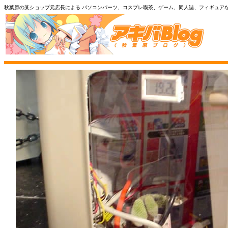
秋葉原の某ショップ元店長による パソコンパーツ、コスプレ喫茶、ゲーム、同人誌、フィギュア