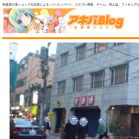
秋葉原の某ショップ元店長による パソコンパーツ、コスプレ喫茶、ゲーム、同人誌、フィギュア