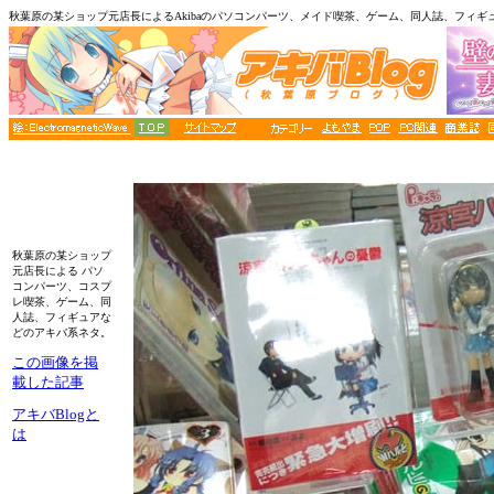
秋葉原の某ショップ元店長によるAkibaのパソコンパーツ、メイド喫茶、ゲーム、同人誌、フィギ
秋葉原の某ショップ
元店長による パソ
コンパーツ、コスプ
レ喫茶、ゲーム、同
人誌、フィギュアな
どのアキバ系ネタ。
この画像を掲
載した記事
アキバBlogと
は