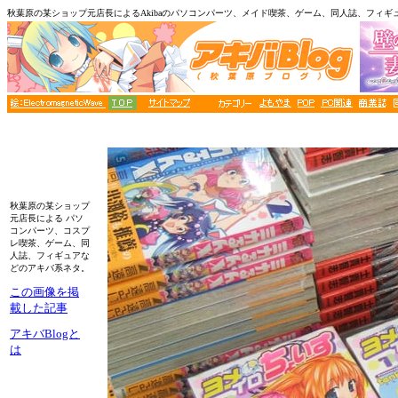
秋葉原の某ショップ元店長によるAkibaのパソコンパーツ、メイド喫茶、ゲーム、同人誌、フィギ
秋葉原の某ショップ
元店長による パソ
コンパーツ、コスプ
レ喫茶、ゲーム、同
人誌、フィギュアな
どのアキバ系ネタ。
この画像を掲
載した記事
アキバBlogと
は