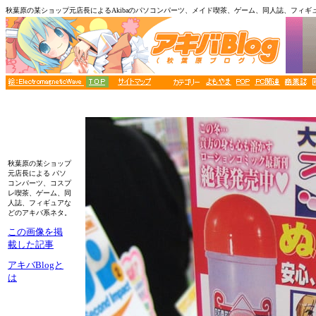
秋葉原の某ショップ元店長によるAkibaのパソコンパーツ、メイド喫茶、ゲーム、同人誌、フィギ
秋葉原の某ショップ
元店長による パソ
コンパーツ、コスプ
レ喫茶、ゲーム、同
人誌、フィギュアな
どのアキバ系ネタ。
この画像を掲
載した記事
アキバBlogと
は