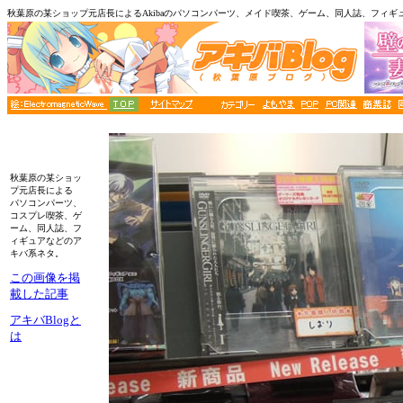
秋葉原の某ショップ元店長によるAkibaのパソコンパーツ、メイド喫茶、ゲーム、同人誌、フィギ
秋葉原の某ショッ
プ元店長による
パソコンパーツ、
コスプレ喫茶、ゲ
ーム、同人誌、フ
ィギュアなどのア
キバ系ネタ。
この画像を掲
載した記事
アキバBlogと
は
■■