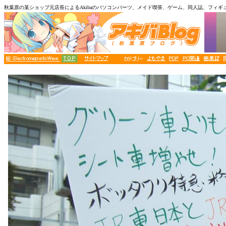
秋葉原の某ショップ元店長によるAkibaのパソコンパーツ、メイド喫茶、ゲーム、同人誌、フィギ