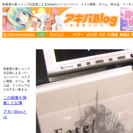
秋葉原の某ショップ元店長によるAkibaのパソコンパーツ、メイド喫茶、ゲーム、同人誌、フィギ
秋葉原の某ショップ
元店長による パソ
コンパーツ、コスプ
レ喫茶、ゲーム、同
人誌、フィギュアな
どのアキバ系ネタ。
この画像を掲
載した記事
アキバBlogと
は