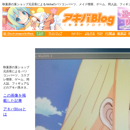
秋葉原の某ショップ元店長によるAkibaのパソコンパーツ、メイド喫茶、ゲーム、同人誌、フィギ
秋葉原の某ショップ
元店長による パソ
コンパーツ、コスプ
レ喫茶、ゲーム、同
人誌、フィギュアな
どのアキバ系ネタ。
この画像を掲
載した記事
アキバBlogと
は