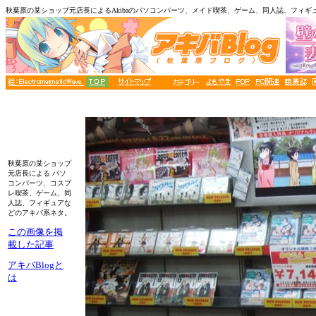
秋葉原の某ショップ元店長によるAkibaのパソコンパーツ、メイド喫茶、ゲーム、同人誌、フィギ
秋葉原の某ショップ
元店長による パソ
コンパーツ、コスプ
レ喫茶、ゲーム、同
人誌、フィギュアな
どのアキバ系ネタ。
この画像を掲
載した記事
アキバBlogと
は